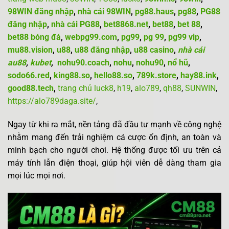
98WIN đăng nhập
,
nhà cái 98WIN
,
pg88.haus
,
pg88
,
PG88
đăng nhập
,
nhà cái PG88
,
bet8868.net
,
bet88
,
bet 88
,
bet88 bóng đá
,
webpg99.com
,
pg99
,
pg 99
,
pg99 vip
,
mu88.vision
,
u88
,
u88 đăng nhập
,
u88 casino
,
nhà cái
au88
,
kubet
,
nohu90.coach
,
nohu
,
nohu90
,
nổ hũ
,
sodo66.red
,
king88.so
,
hello88.so
,
789k.store
,
hay88.ink
,
good88.tech
,
trang chủ luck8
,
h19
,
alo789
,
qh88
,
SUNWIN
,
https://alo789daga.site/
,
Ngay từ khi ra mắt, nền tảng đã đầu tư mạnh về công nghệ
nhằm mang đến trải nghiệm cá cược ổn định, an toàn và
minh bạch cho người chơi. Hệ thống được tối ưu trên cả
máy tính lẫn điện thoại, giúp hội viên dễ dàng tham gia
mọi lúc mọi nơi.