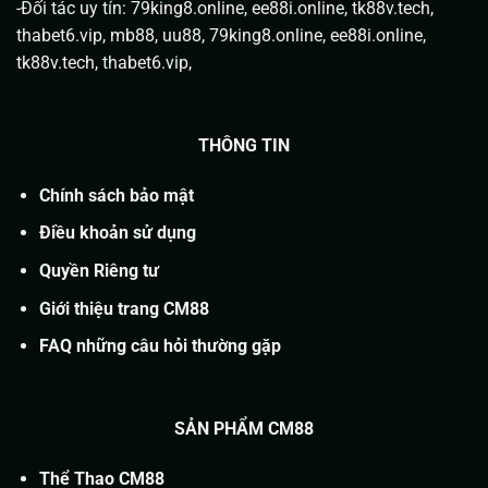
-Đối tác uy tín:
79king8.online
,
ee88i.online
,
tk88v.tech
,
thabet6.vip
,
mb88
,
uu88
,
79king8.online
,
ee88i.online
,
tk88v.tech
,
thabet6.vip
,
THÔNG TIN
Chính sách bảo mật
Điều khoản sử dụng
Quyền Riêng tư
Giới thiệu trang CM88
FAQ những câu hỏi thường gặp
SẢN PHẨM CM88
Thể Thao CM88